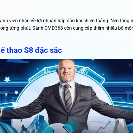
h viên nhận về lợi nhuận hấp dẫn khi chiến thắng. Nền tảng này
 trong từng phút. Sảnh CMD368 còn cung cấp thêm nhiều bộ môn 
hể thao S8 đặc sắc