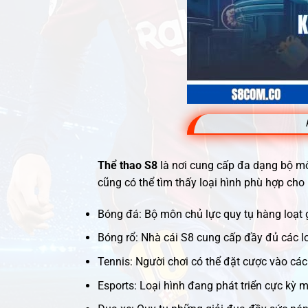
Thể thao S8
là nơi cung cấp đa dạng bộ mô
cũng có thể tìm thấy loại hình phù hợp cho
Bóng đá: Bộ môn chủ lực quy tụ hàng loạt g
Bóng rổ: Nhà cái S8 cung cấp đầy đủ các l
Tennis: Người chơi có thể đặt cược vào c
Esports: Loại hình đang phát triển cực kỳ