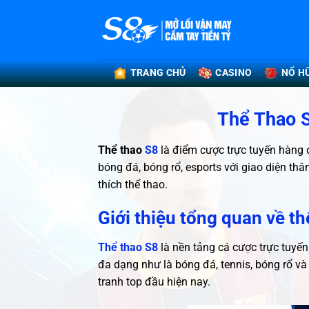
Bỏ
qua
nội
dung
TRANG CHỦ
CASINO
NỔ H
Thể Thao S
Thể thao
S8
là điểm cược trực tuyến hàng 
bóng đá, bóng rổ, esports với giao diện th
thích thể thao.
Giới thiệu tổng quan về th
Thể thao S8
là nền tảng cá cược trực tuyế
đa dạng như là bóng đá, tennis, bóng rổ và 
tranh top đầu hiện nay.