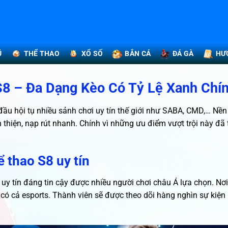
Ũ
THỂ THAO
XỔ SỐ
BẮN CÁ
ĐÁ GÀ
HƯ
8 – Đa Dạng Kèo Có Tỷ Lệ Xanh Chí
đầu hội tụ nhiều sảnh chơi uy tín thế giới như SABA, CMD,… N
ân thiện, nạp rút nhanh. Chính vì những ưu điểm vượt trội này đ
ể thao S8 uy tín
n uy tín đáng tin cậy được nhiều người chơi châu Á lựa chọn. 
có cả esports. Thành viên sẽ được theo dõi hàng nghìn sự kiện l