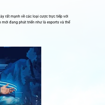
 rất mạnh về các loại cược trực tiếp với
mới đang phát triển như là esports và thể