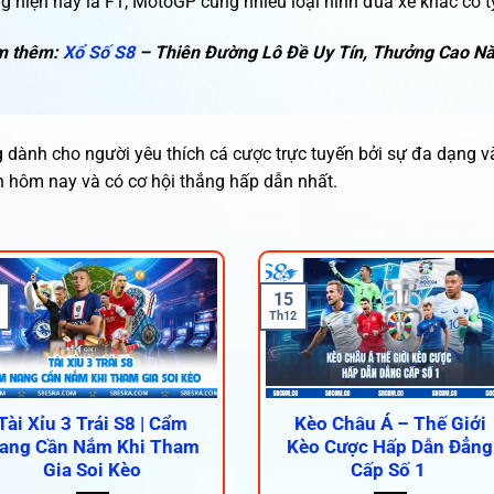
 hiện nay là F1, MotoGP cùng nhiều loại hình đua xe khác có t
m thêm:
Xổ Số S8
– Thiên Đường Lô Đề Uy Tín, Thưởng Cao N
g dành cho người yêu thích cá cược trực tuyến bởi sự đa dạng 
h hôm nay và có cơ hội thắng hấp dẫn nhất.
15
Th12
Tài Xỉu 3 Trái S8 | Cẩm
Kèo Châu Á – Thế Giới
ang Cần Nắm Khi Tham
Kèo Cược Hấp Dẫn Đẳng
Gia Soi Kèo
Cấp Số 1