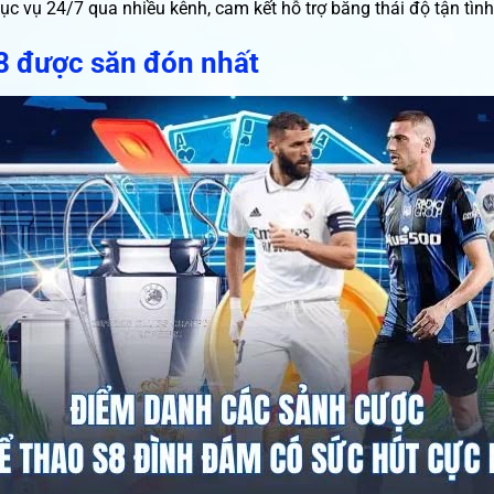
 vụ 24/7 qua nhiều kênh, cam kết hỗ trợ bằng thái độ tận tình
8 được săn đón nhất