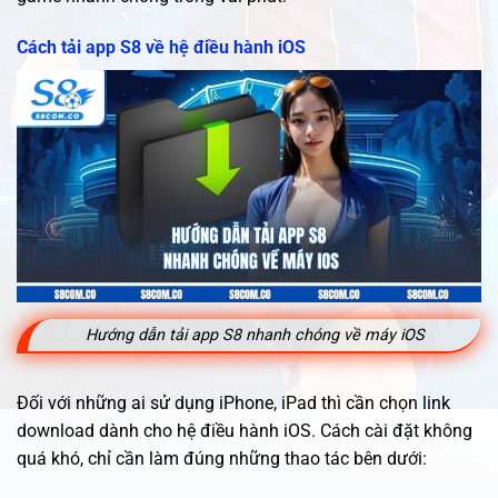
Cách tải app S8 về hệ điều hành iOS
Hướng dẫn tải app S8 nhanh chóng về máy iOS
Đối với những ai sử dụng iPhone, iPad thì cần chọn link
download dành cho hệ điều hành iOS. Cách cài đặt không
quá khó, chỉ cần làm đúng những thao tác bên dưới: