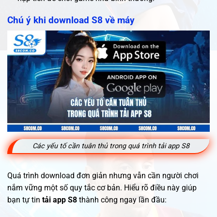
Chú ý khi download S8 về máy
Các yếu tố cần tuân thủ trong quá trình tải app S8
Quá trình download đơn giản nhưng vẫn cần người chơi
nắm vững một số quy tắc cơ bản. Hiểu rõ điều này giúp
bạn tự tin
tải app S8
thành công ngay lần đầu: