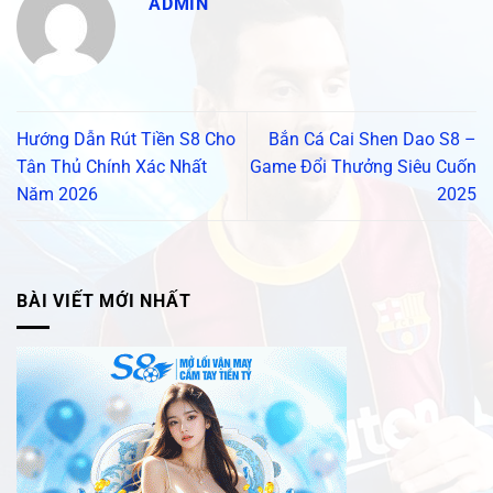
ADMIN
Hướng Dẫn Rút Tiền S8 Cho
Bắn Cá Cai Shen Dao S8 –
Tân Thủ Chính Xác Nhất
Game Đổi Thưởng Siêu Cuốn
Năm 2026
2025
BÀI VIẾT MỚI NHẤT