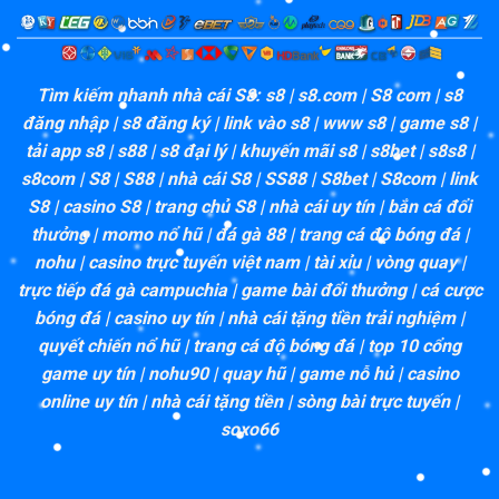
Tìm kiếm nhanh nhà cái S8: s8 | s8.com | S8 com | s8
đăng nhập | s8 đăng ký | link vào s8 | www s8 | game s8 |
tải app s8 | s88 | s8 đại lý | khuyến mãi s8 | s8bet | s8s8 |
s8com | S8 | S88 | nhà cái S8 | SS88 | S8bet | S8com | link
S8 | casino S8 | trang chủ S8 | nhà cái uy tín |
bắn cá đổi
thưởng |
momo nổ hũ | đá gà 88 | trang cá độ bóng đá |
nohu |
casino trực tuyến việt nam | tài xỉu | vòng quay |
trực tiếp đá gà campuchia | game bài đổi thưởng | cá cược
bóng đá | casino uy tín |
nhà cái tặng tiền trải nghiệm |
quyết chiến nổ hũ |
trang cá độ bóng đá |
top 10 cổng
game uy tín | nohu90 | quay hũ | game nỗ hủ |
casino
online uy tín |
nhà cái tặng tiền | sòng bài trực tuyến |
soxo66