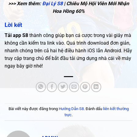
>>> Xem thêm:
Đại Lý S8
| Chiêu Mộ Hội Viên Mới Nhận
Hoa Hồng 60%
Lời kết
Tải app S8
thành công giúp bạn cá cược trong vài giây mà
không cần kiểm tra link vào. Quá trình download đơn giản,
nhanh chóng trên cả hai hệ điều hành iOS lẫn Android. Hãy
truy cập trang chủ để bắt đầu tải ứng dụng nhà cái về máy
ngay bây giờ nhé!
Bài viết này được đăng trong
Hướng Dẫn S8
. Đánh dấu
liên kết thường
trực
.