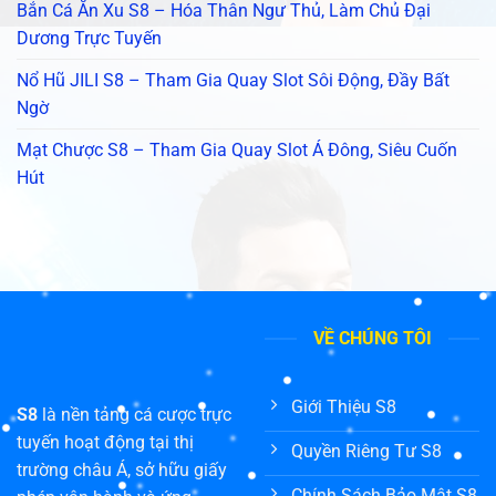
Bắn Cá Ăn Xu S8 – Hóa Thân Ngư Thủ, Làm Chủ Đại
Dương Trực Tuyến
Nổ Hũ JILI S8 – Tham Gia Quay Slot Sôi Động, Đầy Bất
Ngờ
Mạt Chược S8 – Tham Gia Quay Slot Á Đông, Siêu Cuốn
Hút
VỀ CHÚNG TÔI
Giới Thiệu S8
S8
là nền tảng cá cược trực
tuyến hoạt động tại thị
Quyền Riêng Tư S8
trường châu Á, sở hữu giấy
Chính Sách Bảo Mật S8