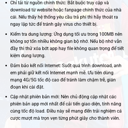
Chỉ tải từ nguồn chính thức: Bắt buộc truy cập và
download từ website hoặc fanpage chính thức của nhà
cái. Nếu thấy hệ thống yêu cầu trả phí thì hãy thoát ra
ngay lập tức để tránh gây virus cho thiết bị.
Kiểm tra dung lượng: Ứng dụng tối ưu trong 100MB nên
không sợ tốn nhiều không gian bộ nhớ. Nếu bộ nhớ vẫn
đầy thì thử xóa bớt app hay file không quan trọng để tiết
kiệm dung lượng.
Đảm bảo kết nối Internet: Suốt quá trình download, anh
em phải giữ kết nối Internet mạnh mẽ. Ưu tiên dùng
mạng 4G/5G tốc độ cao để tránh làm chậm trễ, gián
đoạn khi cài đặt.
Cập nhật phiên bản mới: Nên chủ động cập nhật các
phiên bản app mới nhất để cải tiến giao diện, tính năng
cùng tốc độ load. Điều này sẽ mang đến trải nghiệm cá
cược mượt mà trọn vẹn từng phút giây cho thành viên.