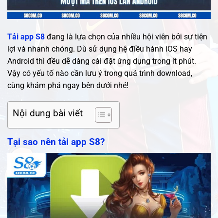
Tải app S8
đang là lựa chọn của nhiều hội viên bởi sự tiện
lợi và nhanh chóng. Dù sử dụng hệ điều hành iOS hay
Android thì đều dễ dàng cài đặt ứng dụng trong ít phút.
Vậy có yếu tố nào cần lưu ý trong quá trình download,
cùng khám phá ngay bên dưới nhé!
Nội dung bài viết
Tại sao nên tải app S8?