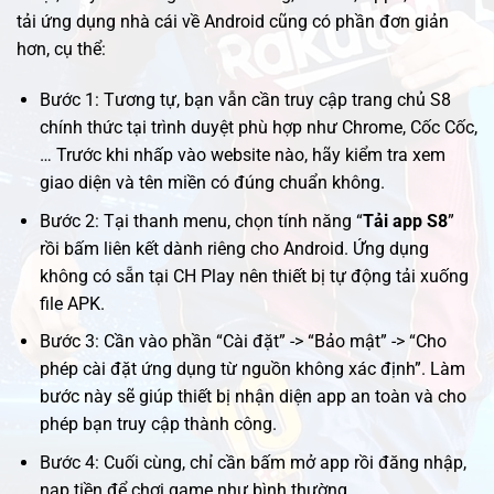
tải ứng dụng nhà cái về Android cũng có phần đơn giản
hơn, cụ thể:
Bước 1: Tương tự, bạn vẫn cần truy cập trang chủ S8
chính thức tại trình duyệt phù hợp như Chrome, Cốc Cốc,
… Trước khi nhấp vào website nào, hãy kiểm tra xem
giao diện và tên miền có đúng chuẩn không.
Bước 2: Tại thanh menu, chọn tính năng “
Tải app S8
”
rồi bấm liên kết dành riêng cho Android. Ứng dụng
không có sẵn tại CH Play nên thiết bị tự động tải xuống
file APK.
Bước 3: Cần vào phần “Cài đặt” -> “Bảo mật” -> “Cho
phép cài đặt ứng dụng từ nguồn không xác định”. Làm
bước này sẽ giúp thiết bị nhận diện app an toàn và cho
phép bạn truy cập thành công.
Bước 4: Cuối cùng, chỉ cần bấm mở app rồi đăng nhập,
nạp tiền để chơi game như bình thường.