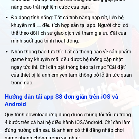
nâng cao trải nghiệm cược của bạn.
Đa dạng tính năng: Tất cả tính năng nạp rút, liên hệ,
khuyến mãi,… đều tích hợp sẵn tại app. Người chơi có
thể theo dõi lịch sử giao dịch và tham gia ưu đãi của
mình suốt quá trình hoạt động.
Nhận thông báo tức thì: Tất cả thông báo về sản phẩm
game hay khuyến mãi đều được hệ thống cập nhật
ngay tức thì. Chỉ cần bật thông báo tại mục “Cài đặt”
của thiết bị là anh em yên tâm không bỏ lỡ tin tức quan
trọng nào.
Hướng dẫn tải app S8 đơn giản trên iOS và
Android
Quy trình download ứng dụng được chúng tôi tối ưu trong
4 bước trên cả hai hệ điều hành iOS/Android. Chỉ cần làm
đúng hướng dẫn sau là anh em có thể đăng nhập chơi
game nhanh chóng trong vài phút: