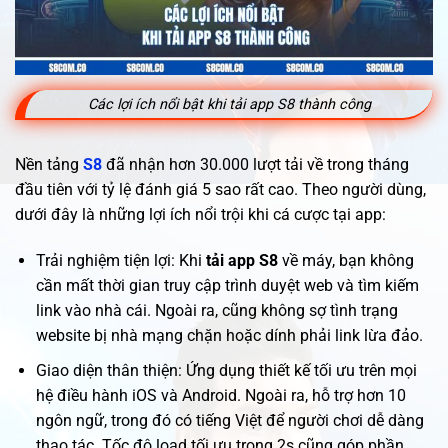
Các lợi ích nổi bật khi tải app S8 thành công
Nền tảng
S8
đã nhận hơn 30.000 lượt tải về trong tháng
đầu tiên với tỷ lệ đánh giá 5 sao rất cao. Theo người dùng,
dưới đây là những lợi ích nổi trội khi cá cược tại app:
Trải nghiệm tiện lợi: Khi
tải app S8
về máy, bạn không
cần mất thời gian truy cập trình duyệt web và tìm kiếm
link vào nhà cái. Ngoài ra, cũng không sợ tình trạng
website bị nhà mạng chặn hoặc dính phải link lừa đảo.
Giao diện thân thiện: Ứng dụng thiết kế tối ưu trên mọi
hệ điều hành iOS và Android. Ngoài ra, hỗ trợ hơn 10
ngôn ngữ, trong đó có tiếng Việt để người chơi dễ dàng
thao tác. Tốc độ load tối ưu trong 2s cũng góp phần