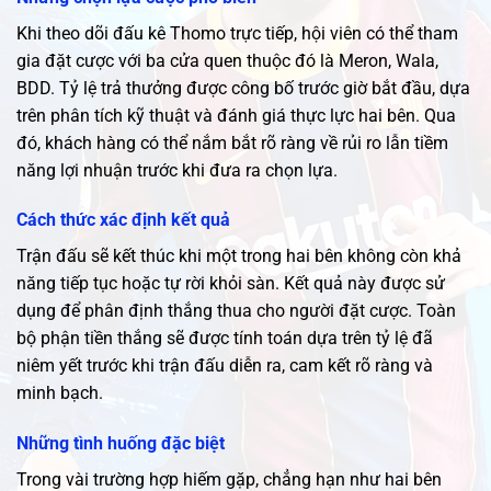
Khi theo dõi đấu kê Thomo trực tiếp, hội viên có thể tham
gia đặt cược với ba cửa quen thuộc đó là Meron, Wala,
BDD. Tỷ lệ trả thưởng được công bố trước giờ bắt đầu, dựa
trên phân tích kỹ thuật và đánh giá thực lực hai bên. Qua
đó, khách hàng có thể nắm bắt rõ ràng về rủi ro lẫn tiềm
năng lợi nhuận trước khi đưa ra chọn lựa.
Cách thức xác định kết quả
Trận đấu sẽ kết thúc khi một trong hai bên không còn khả
năng tiếp tục hoặc tự rời khỏi sàn. Kết quả này được sử
dụng để phân định thắng thua cho người đặt cược. Toàn
bộ phận tiền thắng sẽ được tính toán dựa trên tỷ lệ đã
niêm yết trước khi trận đấu diễn ra, cam kết rõ ràng và
minh bạch.
Những tình huống đặc biệt
Trong vài trường hợp hiếm gặp, chẳng hạn như hai bên