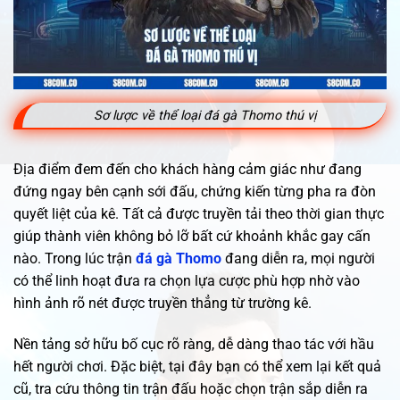
Sơ lược về thể loại đá gà Thomo thú vị
Địa điểm đem đến cho khách hàng cảm giác như đang
đứng ngay bên cạnh sới đấu, chứng kiến từng pha ra đòn
quyết liệt của kê. Tất cả được truyền tải theo thời gian thực
giúp thành viên không bỏ lỡ bất cứ khoảnh khắc gay cấn
nào. Trong lúc trận
đá gà Thomo
đang diễn ra, mọi người
có thể linh hoạt đưa ra chọn lựa cược phù hợp nhờ vào
hình ảnh rõ nét được truyền thẳng từ trường kê.
Nền tảng sở hữu bố cục rõ ràng, dễ dàng thao tác với hầu
hết người chơi. Đặc biệt, tại đây bạn có thể xem lại kết quả
cũ, tra cứu thông tin trận đấu hoặc chọn trận sắp diễn ra