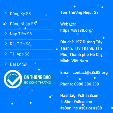
Tên Thương Hiệu: S8
Đăng Ký S8
Đăng Nhập S8
Website:
https://s8s88.org/
Nạp Tiền S8
Địa chỉ: 197 Đường Tây
Rút Tiền S8
Thạnh, Tây Thạnh, Tân
Tải App S8
Phú, Thành phố Hồ Chí
Minh, Việt Nam
Đại Lý S8
Email:
contact@s8s88.org
Phone: 0986 386 338
Hashtag: #s8 #s8com
#s8bet #s8casino
#s8online #s8slot #s88