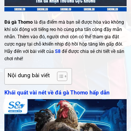
Đá gà Thomo
là địa điểm mà bạn sẽ được hòa vào không
khí sôi động với tiếng reo hò cùng pha tấn công đầy mãn
nhãn. Thêm vào đó, người chơi còn có thể tham gia đặt
cược ngay tại chỗ khiến nhịp độ hồi hộp tăng lên gấp đôi.
Hãy đến với bài viết của
S8
để được chia sẻ chi tiết về sân
chơi nhé!
Nội dung bài viết
Khái quát vài nét về đá gà Thomo hấp dẫn