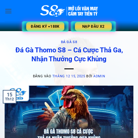
Bỏ
qua
nội
dung
ĐĂNG KÝ +188K
NẠP ĐẦU X2
ĐÁ GÀ S8
Đá Gà Thomo S8 – Cá Cược Thả Ga,
Nhận Thưởng Cực Khủng
ĐĂNG VÀO
THÁNG 12 15, 2025
BỞI
ADMIN
15
Th12