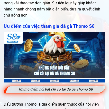
trong vài thao tác đơn giản. Sự tiện lợi này giúp khách
hàng nhanh chóng nắm bắt diễn biến, đưa ra quyết định
chủ động hơn.
Ưu điểm của việc tham gia đá gà Thomo S8
Những điểm nổi bật chỉ có tại đá gà Thomo S8
Đấu trường Thomo là địa điểm quen thuộc của hội viên